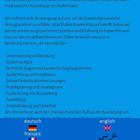
medizinischer Ausrüstung "on shelter basis".
Wir nehmen jede Anstrengung auf uns, um die Erwartungen unserer
Vertragspartner zu erfüllen. Was Mobile Krankenhäuser betrifft, haben wir
bereits unsere ausgezeichnete Expertise und Erfahrung im Entwerfen und
Bau von diesen weltweit bewiesen. Dabei beweisen wir unsere
Kernkompetenzen, die einschließen:
• Unterstützung und Beratung
• Systemanalyse
• Rechtliche Fragen und Juristische Angelegenheiten
• Auslieferung und Installation
• Entwurf individualisierter Lösungen
• Projektplanung und -managment
• Auslieferung von Ausstattung
• Ausbildung
• Instandhaltung und Unterhalt
Wir übernehmen auch den Transport und den Aufbau der Ausrüstung und
bieten eine umfassende Ausbildung an sowohl als auch Instruktionen, was
deutsch
english
die Ausstattung betrifft.
français